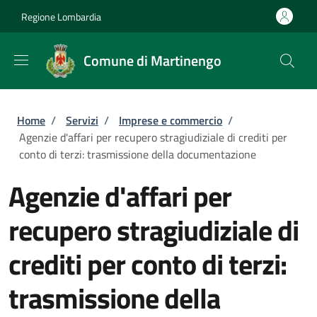
Salta al contenuto principale
Skip to footer content
Regione Lombardia
Comune di Martinengo
Briciole di pane
Home
/
Servizi
/
Imprese e commercio
/
Agenzie d'affari per recupero stragiudiziale di crediti per
conto di terzi: trasmissione della documentazione
Agenzie d'affari per
recupero stragiudiziale di
crediti per conto di terzi:
trasmissione della