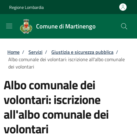
Salta al contenuto principale
Skip to footer content
Regione Lombardia
Comune di Martinengo
Briciole di pane
Home
/
Servizi
/
Giustizia e sicurezza pubblica
/
Albo comunale dei volontari: iscrizione all'albo comunale
dei volontari
Albo comunale dei
volontari: iscrizione
all'albo comunale dei
volontari