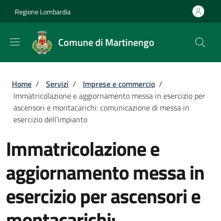
Salta al contenuto principale
Skip to footer content
Regione Lombardia
Comune di Martinengo
Briciole di pane
Home
/
Servizi
/
Imprese e commercio
/
Immatricolazione e aggiornamento messa in esercizio per
ascensori e montacarichi: comunicazione di messa in
esercizio dell'impianto
Immatricolazione e
aggiornamento messa in
esercizio per ascensori e
montacarichi: