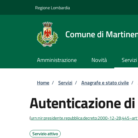
Salta al contenuto principale
Skip to footer content
Regione Lombardia
Comune di Martine
Amministrazione
Novità
Servizi
Briciole di pane
Home
/
Servizi
/
Anagrafe e stato civile
/
Autenticazione di
(
urn:nir:presidente.repubblica:decreto:2000-12-28;445~ar
Servizio attivo