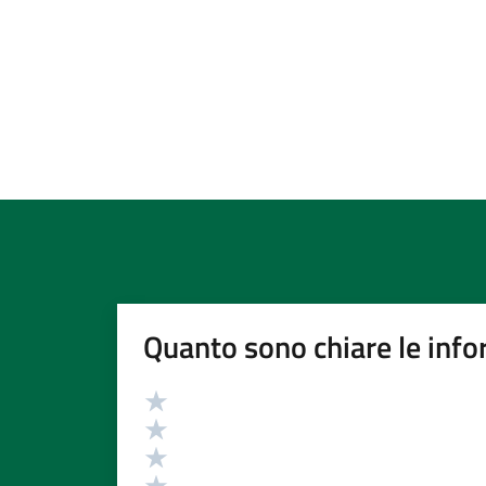
Quanto sono chiare le info
Valutazione
Valuta 5 stelle su 5
Valuta 4 stelle su 5
Valuta 3 stelle su 5
Valuta 2 stelle su 5