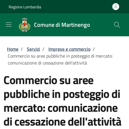
Salta al contenuto principale
Skip to footer content
Regione Lombardia
Comune di Martinengo
Briciole di pane
Home
/
Servizi
/
Imprese e commercio
/
Commercio su aree pubbliche in posteggio di mercato:
comunicazione di cessazione dell'attività
Commercio su aree
pubbliche in posteggio di
mercato: comunicazione
di cessazione dell'attività