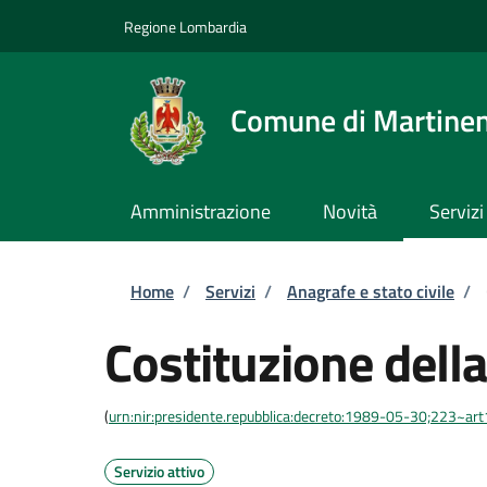
Salta al contenuto principale
Skip to footer content
Regione Lombardia
Comune di Martine
Amministrazione
Novità
Servizi
Briciole di pane
Home
/
Servizi
/
Anagrafe e stato civile
/
Costituzione della
(
urn:nir:presidente.repubblica:decreto:1989-05-30;223~ar
Servizio attivo