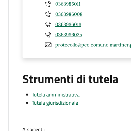
0363986011
0363986008
0363986018
0363986025
protocollo@pec.comune.martineng
Strumenti di tutela
Tutela amministrativa
Tutela giurisdizionale
Argomenti: