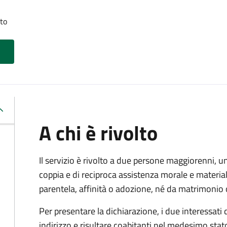
tto
A chi è rivolto
Il servizio è rivolto a due persone maggiorenni, un
coppia e di reciproca assistenza morale e materia
parentela, affinità o adozione, né da matrimonio 
Per presentare la dichiarazione, i due interessati
indirizzo e risultare coabitanti nel medesimo stato