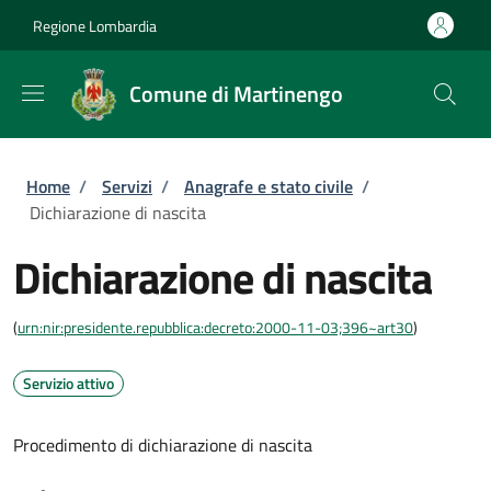
Salta al contenuto principale
Skip to footer content
Regione Lombardia
Comune di Martinengo
Briciole di pane
Home
/
Servizi
/
Anagrafe e stato civile
/
Dichiarazione di nascita
Dichiarazione di nascita
(
urn:nir:presidente.repubblica:decreto:2000-11-03;396~art30
)
Servizio attivo
Procedimento di dichiarazione di nascita