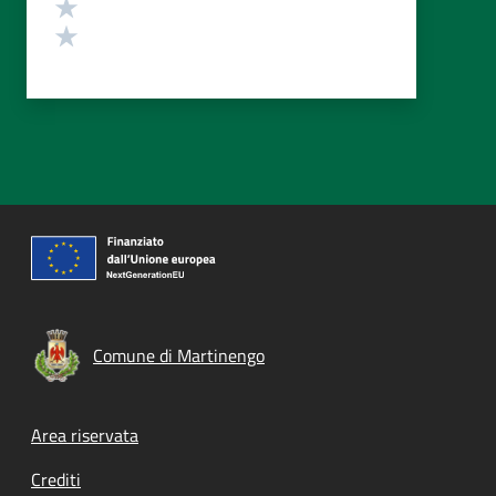
Valuta 2 stelle su 5
Valuta 1 stelle su 5
Comune di Martinengo
Footer menu
Area riservata
Crediti