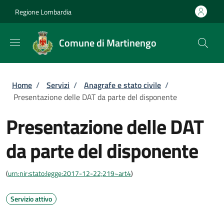
Salta al contenuto principale
Skip to footer content
Regione Lombardia
Comune di Martinengo
Briciole di pane
Home
/
Servizi
/
Anagrafe e stato civile
/
Presentazione delle DAT da parte del disponente
Presentazione delle DAT
da parte del disponente
(
urn:nir:stato:legge:2017-12-22;219~art4
)
Servizio attivo