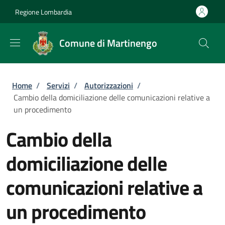
Salta al contenuto principale
Skip to footer content
Regione Lombardia
Comune di Martinengo
Briciole di pane
Home
/
Servizi
/
Autorizzazioni
/
Cambio della domiciliazione delle comunicazioni relative a
un procedimento
Cambio della
domiciliazione delle
comunicazioni relative a
un procedimento