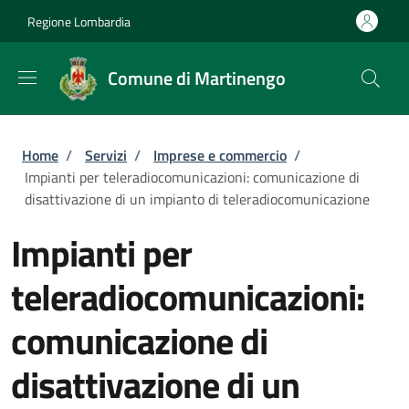
Salta al contenuto principale
Skip to footer content
Regione Lombardia
Comune di Martinengo
Briciole di pane
Home
/
Servizi
/
Imprese e commercio
/
Impianti per teleradiocomunicazioni: comunicazione di
disattivazione di un impianto di teleradiocomunicazione
Impianti per
teleradiocomunicazioni:
comunicazione di
disattivazione di un