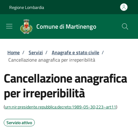
Salta al contenuto principale
Skip to footer content
Regione Lombardia
Comune di Martinengo
Briciole di pane
Home
/
Servizi
/
Anagrafe e stato civile
/
Cancellazione anagrafica per irreperibilità
Cancellazione anagrafica
per irreperibilità
(
urn:nir:presidente.repubblica:decreto:1989-05-30;223~art11
)
Servizio attivo