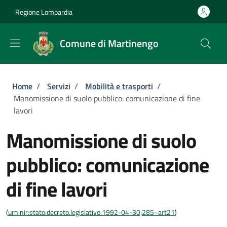
Salta al contenuto principale
Skip to footer content
Regione Lombardia
Comune di Martinengo
Briciole di pane
Home
/
Servizi
/
Mobilità e trasporti
/
Manomissione di suolo pubblico: comunicazione di fine
lavori
Manomissione di suolo
pubblico: comunicazione
di fine lavori
(
urn:nir:stato:decreto.legislativo:1992-04-30;285~art21
)