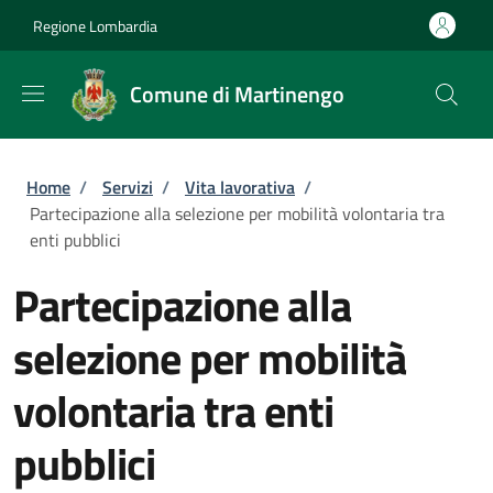
Salta al contenuto principale
Skip to footer content
Regione Lombardia
Comune di Martinengo
Briciole di pane
Home
/
Servizi
/
Vita lavorativa
/
Partecipazione alla selezione per mobilità volontaria tra
enti pubblici
Partecipazione alla
selezione per mobilità
volontaria tra enti
pubblici