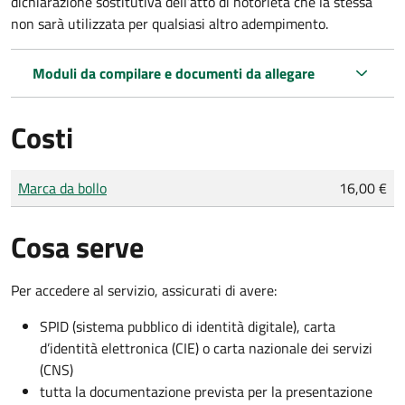
dichiarazione sostitutiva dell’atto di notorietà che la stessa
non sarà utilizzata per qualsiasi altro adempimento.
Moduli da compilare e documenti da allegare
Costi
Tipo di pagamento
Importo
Marca da bollo
16,00 €
Cosa serve
Per accedere al servizio, assicurati di avere:
SPID (sistema pubblico di identità digitale), carta
d’identità elettronica (CIE) o carta nazionale dei servizi
(CNS)
tutta la documentazione prevista per la presentazione