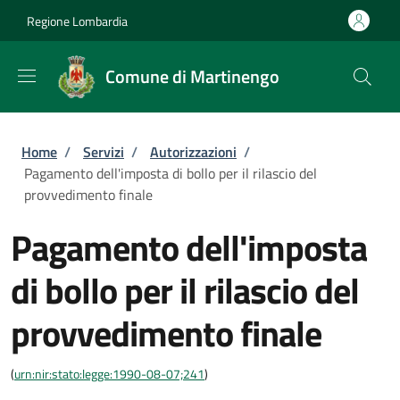
Salta al contenuto principale
Skip to footer content
Regione Lombardia
Comune di Martinengo
Briciole di pane
Home
/
Servizi
/
Autorizzazioni
/
Pagamento dell'imposta di bollo per il rilascio del
provvedimento finale
Pagamento dell'imposta
di bollo per il rilascio del
provvedimento finale
(
urn:nir:stato:legge:1990-08-07;241
)