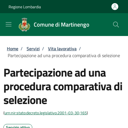
Salta al contenuto principale
Skip to footer content
Regione Lombardia
Comune di Martinengo
Briciole di pane
Home
/
Servizi
/
Vita lavorativa
/
Partecipazione ad una procedura comparativa di selezione
Partecipazione ad una
procedura comparativa di
selezione
(
urn:nir:stato:decreto.legislativo:2001-03-30;165
)
Servizio attivo