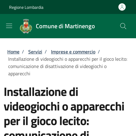
Salta al contenuto principale
Skip to footer content
Regione Lombardia
Comune di Martinengo
Briciole di pane
Home
/
Servizi
/
Imprese e commercio
/
Installazione di videogiochi o apparecchi per il gioco lecito:
comunicazione di disattivazione di videogiochi o
apparecchi
Installazione di
videogiochi o apparecchi
per il gioco lecito:
comunicazione di