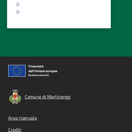
Valuta 2 stelle su 5
Valuta 1 stelle su 5
Comune di Martinengo
Footer menu
Area riservata
Crediti