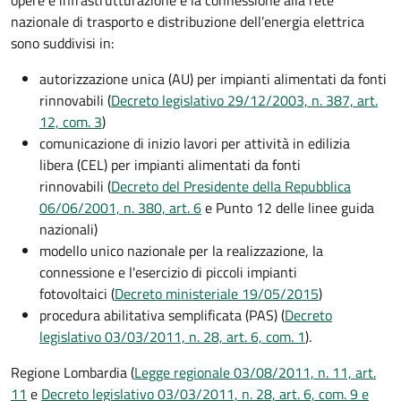
opere e infrastrutturazione e la connessione alla rete
nazionale di trasporto e distribuzione dell’energia elettrica
sono suddivisi in:
autorizzazione unica (AU) per impianti alimentati da fonti
rinnovabili (
Decreto legislativo 29/12/2003, n. 387, art.
12, com. 3
)
comunicazione di inizio lavori per attività in edilizia
libera (CEL) per impianti alimentati da fonti
rinnovabili (
Decreto del Presidente della Repubblica
06/06/2001, n. 380, art. 6
e Punto 12 delle linee guida
nazionali)
modello unico nazionale per la realizzazione, la
connessione e l'esercizio di piccoli impianti
fotovoltaici
(
Decreto ministeriale 19/05/2015
)
procedura abilitativa semplificata (PAS) (
Decreto
legislativo 03/03/2011, n. 28, art. 6, com. 1
).
Regione Lombardia (
Legge regionale 03/08/2011, n. 11, art.
11
e
Decreto legislativo 03/03/2011, n. 28, art. 6, com. 9 e