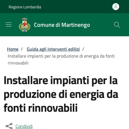
Salta al contenuto principale
Skip to footer content
Regione Lombardia
Comune di Martinengo
Briciole di pane
Home
/
Guida agli interventi edilizi
/
Installare impianti per la produzione di energia da fonti
rinnovabili
Installare impianti per la
produzione di energia da
fonti rinnovabili
Condividi