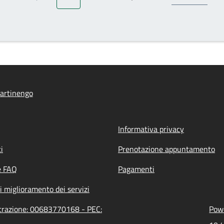
Pagina precedente
Pagina attuale
Pagina
Prossima pagina
artinengo
Informativa privacy
i
Prenotazione appuntamento
e FAQ
Pagamenti
i miglioramento dei servizi
strazione: 00683770168 - PEC:
Powe