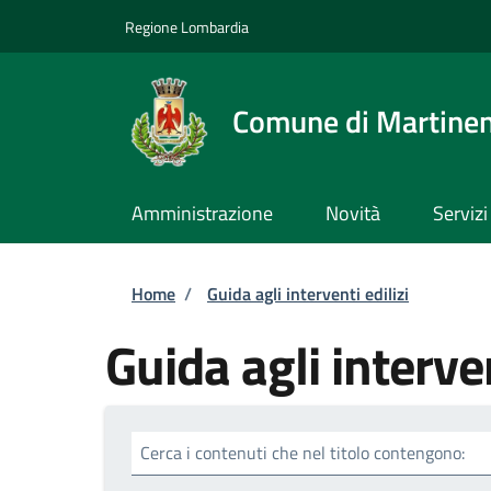
Salta al contenuto principale
Skip to footer content
Regione Lombardia
Comune di Martine
Amministrazione
Novità
Servizi
Briciole di pane
Home
/
Guida agli interventi edilizi
Guida agli interven
Cerca i contenuti che nel titolo contengono: