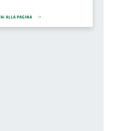
VAI ALLA PAGINA
he page number you want to go to