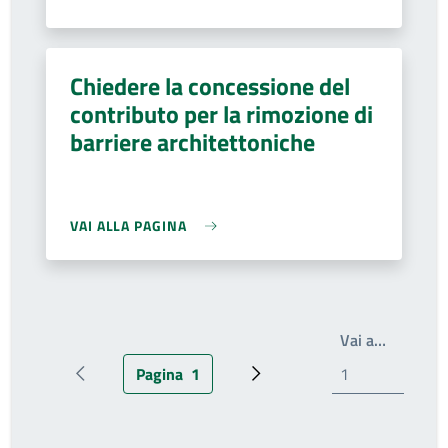
Chiedere la concessione del
contributo per la rimozione di
barriere architettoniche
VAI ALLA PAGINA
Write th
Vai a…
Pagina
1
Pagina precedente
Pagina attuale
Prossima pagina