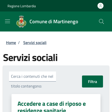
Salta al contenuto principale
Skip to footer content
Regione Lombardia
Comune di Martinengo
Briciole di pane
Home
/
Servizi sociali
Servizi sociali
Cerca i contenuti che nel
titolo contengono:
Accedere a case di riposo e
residenze sanitarie