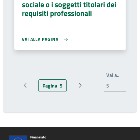
sociale o i soggetti titolari dei
requisiti professionali
VAI ALLA PAGINA
Write th
Vai a…
Pagina
5
Pagina precedente
Pagina attuale
Prossima pagina