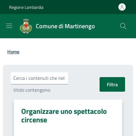
Salta al contenuto principale
Skip to footer content
Regione Lombardia
Comune di Martinengo
Briciole di pane
Home
Cerca i contenuti che nel
titolo contengono:
Organizzare uno spettacolo
circense