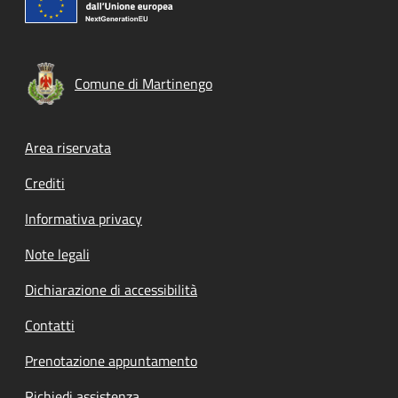
Comune di Martinengo
Footer menu
Area riservata
Crediti
Informativa privacy
Note legali
Dichiarazione di accessibilità
Contatti
Prenotazione appuntamento
Richiedi assistenza