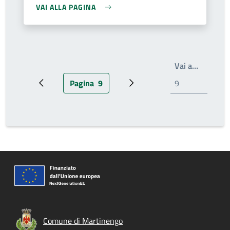
VAI ALLA PAGINA
Write th
Vai a…
Pagina
9
Pagina precedente
Pagina attuale
Prossima pagina
Comune di Martinengo