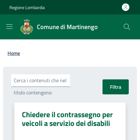
Salta al contenuto principale
Skip to footer content
Regione Lombardia
Comune di Martinengo
Briciole di pane
Home
Cerca i contenuti che nel
titolo contengono:
Chiedere il contrassegno per
veicoli a servizio dei disabili