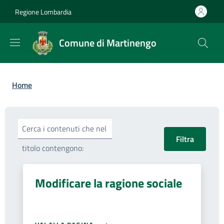
Salta al contenuto principale
Skip to footer content
Regione Lombardia
Comune di Martinengo
Briciole di pane
Home
Cerca i contenuti che nel
titolo contengono:
Modificare la ragione sociale