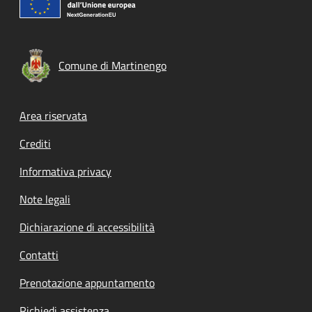
Comune di Martinengo
Footer menu
Area riservata
Crediti
Informativa privacy
Note legali
Dichiarazione di accessibilità
Contatti
Prenotazione appuntamento
Richiedi assistenza