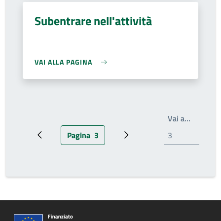
Subentrare nell'attività
VAI ALLA PAGINA
Write th
Vai a…
Pagina
3
Pagina precedente
Pagina attuale
Prossima pagina