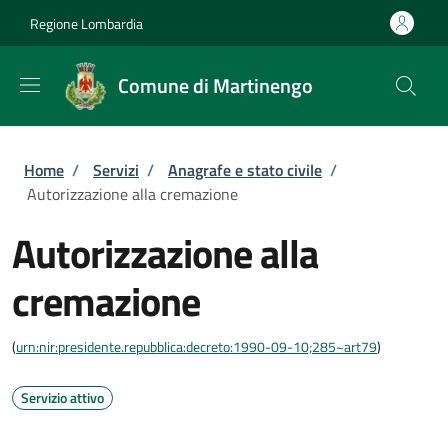
Salta al contenuto principale
Skip to footer content
Regione Lombardia
Comune di Martinengo
Briciole di pane
Home
/
Servizi
/
Anagrafe e stato civile
/
Autorizzazione alla cremazione
Autorizzazione alla
cremazione
(
urn:nir:presidente.repubblica:decreto:1990-09-10;285~art79
)
Servizio attivo