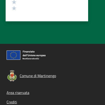
Valuta 2 stelle su 5
Valuta 1 stelle su 5
Comune di Martinengo
Footer menu
Area riservata
Crediti