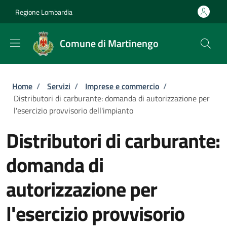
Salta al contenuto principale
Skip to footer content
Regione Lombardia
Comune di Martinengo
Briciole di pane
Home
/
Servizi
/
Imprese e commercio
/
Distributori di carburante: domanda di autorizzazione per
l'esercizio provvisorio dell'impianto
Distributori di carburante:
domanda di
autorizzazione per
l'esercizio provvisorio