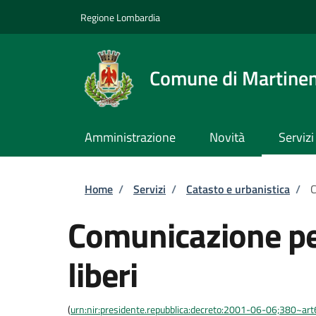
Salta al contenuto principale
Skip to footer content
Regione Lombardia
Comune di Martine
Amministrazione
Novità
Servizi
Briciole di pane
Home
/
Servizi
/
Catasto e urbanistica
/
C
Comunicazione per 
liberi
(
urn:nir:presidente.repubblica:decreto:2001-06-06;380~art