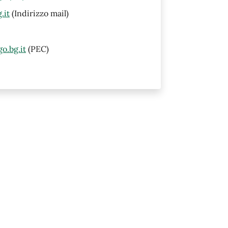
.it
(Indirizzo mail)
o.bg.it
(PEC)