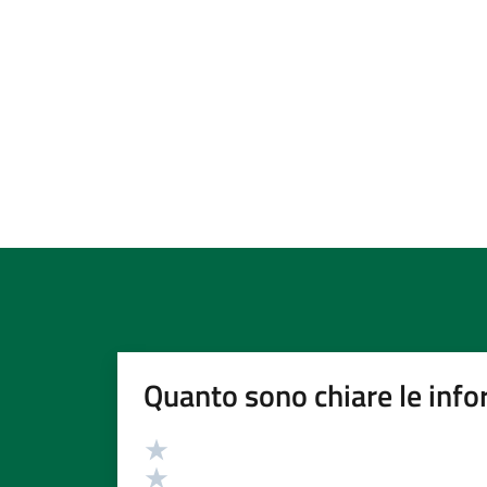
Quanto sono chiare le info
Valutazione
Valuta 5 stelle su 5
Valuta 4 stelle su 5