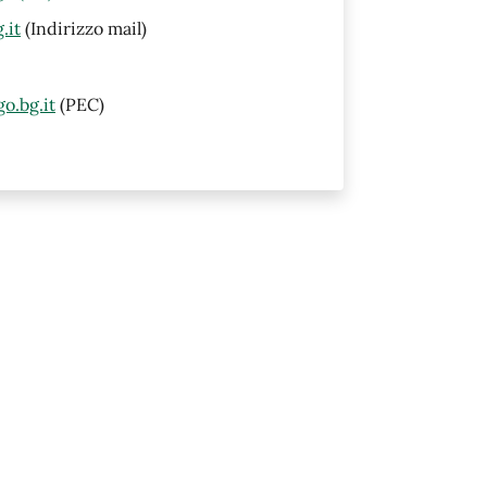
.it
(Indirizzo mail)
o.bg.it
(PEC)