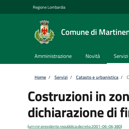
Salta al contenuto principale
Skip to footer content
Regione Lombardia
Comune di Martine
Amministrazione
Novità
Servizi
Briciole di pane
Home
/
Servizi
/
Catasto e urbanistica
/
C
Costruzioni in zo
dichiarazione di fi
(
urn:nir:presidente.repubblica:decreto:2001-06-06;380
)