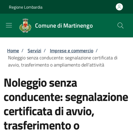
Salta al contenuto principale
Skip to footer content
Regione Lombardia
Comune di Martinengo
Briciole di pane
Home
/
Servizi
/
Imprese e commercio
/
Noleggio senza conducente: segnalazione certificata di
avvio, trasferimento o ampliamento dell'attività
Noleggio senza
conducente: segnalazione
certificata di avvio,
trasferimento o