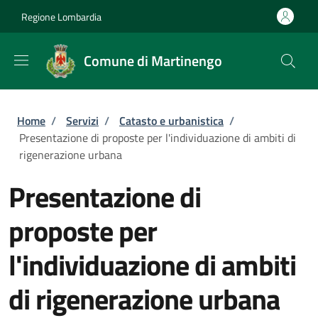
Salta al contenuto principale
Skip to footer content
Regione Lombardia
Comune di Martinengo
Briciole di pane
Home
/
Servizi
/
Catasto e urbanistica
/
Presentazione di proposte per l'individuazione di ambiti di
rigenerazione urbana
Presentazione di
proposte per
l'individuazione di ambiti
di rigenerazione urbana