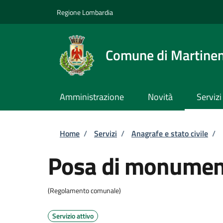
Salta al contenuto principale
Skip to footer content
Regione Lombardia
Comune di Martine
Amministrazione
Novità
Servizi
Briciole di pane
Home
/
Servizi
/
Anagrafe e stato civile
/
Posa di monument
(Regolamento comunale)
Servizio attivo