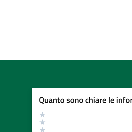
Quanto sono chiare le info
Valutazione
Valuta 5 stelle su 5
Valuta 4 stelle su 5
Valuta 3 stelle su 5