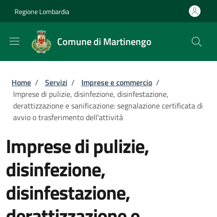
Salta al contenuto principale
Skip to footer content
Regione Lombardia
Comune di Martinengo
Briciole di pane
Home
/
Servizi
/
Imprese e commercio
/
Imprese di pulizie, disinfezione, disinfestazione,
derattizzazione e sanificazione: segnalazione certificata di
avvio o trasferimento dell'attività
Imprese di pulizie,
disinfezione,
disinfestazione,
derattizzazione e