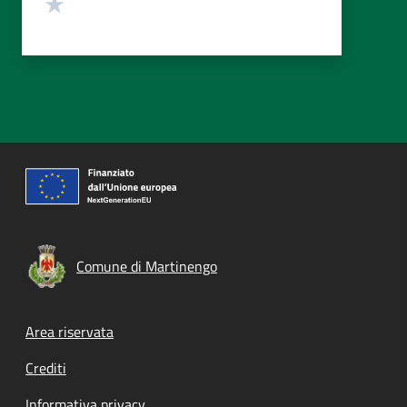
Valuta 1 stelle su 5
Comune di Martinengo
Footer menu
Area riservata
Crediti
Informativa privacy