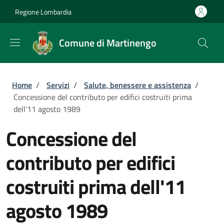
Salta al contenuto principale
Skip to footer content
Regione Lombardia
Comune di Martinengo
Briciole di pane
Home
/
Servizi
/
Salute, benessere e assistenza
/
Concessione del contributo per edifici costruiti prima
dell'11 agosto 1989
Concessione del
contributo per edifici
costruiti prima dell'11
agosto 1989