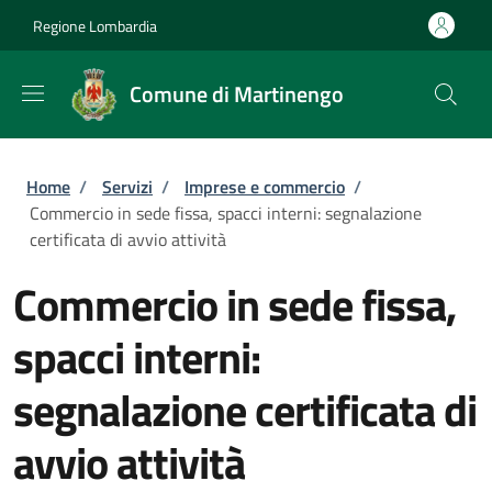
Salta al contenuto principale
Skip to footer content
Regione Lombardia
Comune di Martinengo
Briciole di pane
Home
/
Servizi
/
Imprese e commercio
/
Commercio in sede fissa, spacci interni: segnalazione
certificata di avvio attività
Commercio in sede fissa,
spacci interni:
segnalazione certificata di
avvio attività