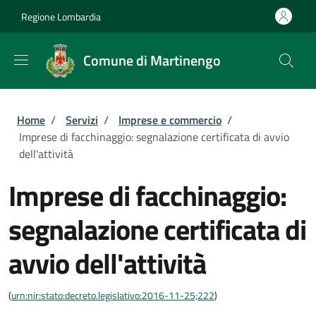
Salta al contenuto principale
Skip to footer content
Regione Lombardia
Comune di Martinengo
Briciole di pane
Home
/
Servizi
/
Imprese e commercio
/
Imprese di facchinaggio: segnalazione certificata di avvio
dell'attività
Imprese di facchinaggio:
segnalazione certificata di
avvio dell'attività
(
urn:nir:stato:decreto.legislativo:2016-11-25;222
)