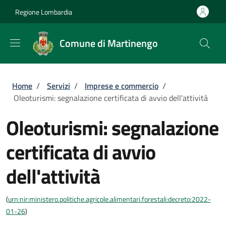
Salta al contenuto principale
Skip to footer content
Regione Lombardia
Comune di Martinengo
Briciole di pane
Home
/
Servizi
/
Imprese e commercio
/
Oleoturismi: segnalazione certificata di avvio dell'attività
Oleoturismi: segnalazione
certificata di avvio
dell'attività
(
urn:nir:ministero.politiche.agricole.alimentari.forestali:decreto:2022-
01-26
)