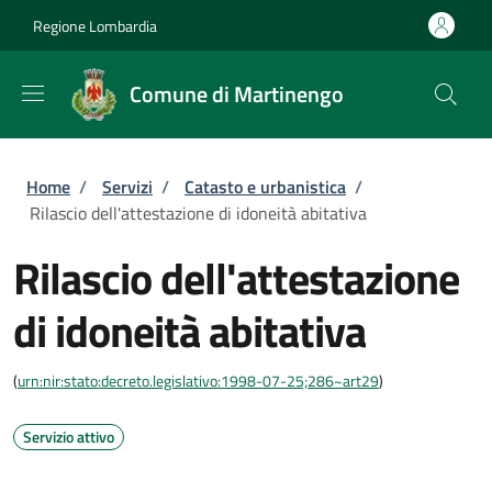
Salta al contenuto principale
Skip to footer content
Regione Lombardia
Comune di Martinengo
Briciole di pane
Home
/
Servizi
/
Catasto e urbanistica
/
Rilascio dell'attestazione di idoneità abitativa
Rilascio dell'attestazione
di idoneità abitativa
(
urn:nir:stato:decreto.legislativo:1998-07-25;286~art29
)
Servizio attivo