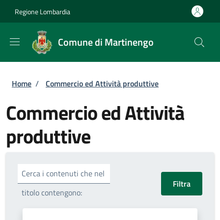
Salta al contenuto principale
Skip to footer content
Regione Lombardia
Comune di Martinengo
Briciole di pane
Home
/
Commercio ed Attività produttive
Commercio ed Attività
produttive
Cerca i contenuti che nel
titolo contengono: