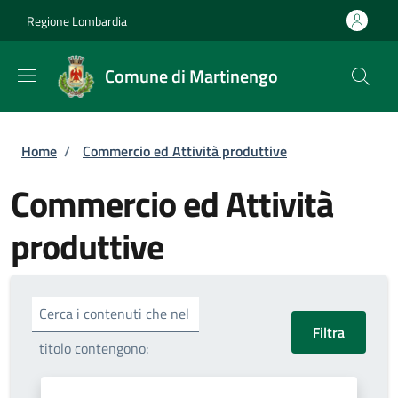
Salta al contenuto principale
Skip to footer content
Regione Lombardia
Comune di Martinengo
Briciole di pane
Home
/
Commercio ed Attività produttive
Commercio ed Attività
produttive
Cerca i contenuti che nel
titolo contengono: