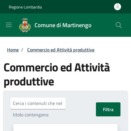
Salta al contenuto principale
Skip to footer content
Regione Lombardia
Comune di Martinengo
Briciole di pane
Home
/
Commercio ed Attività produttive
Commercio ed Attività
produttive
Cerca i contenuti che nel
titolo contengono: