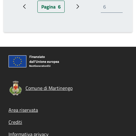
Pagina
6
Pagina precedente
Pagina attuale
Prossima pagina
Comune di Martinengo
Footer menu
Area riservata
Crediti
Informativa privacy